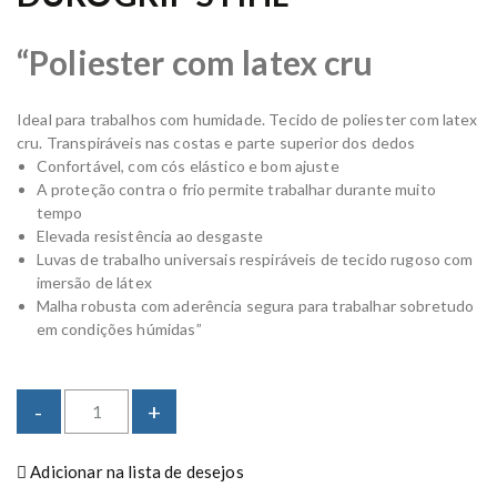
“Poliester com latex cru
Ideal para trabalhos com humidade. Tecido de poliester com latex
cru. Transpiráveis nas costas e parte superior dos dedos
Confortável, com cós elástico e bom ajuste
A proteção contra o frio permite trabalhar durante muito
tempo
Elevada resistência ao desgaste
Luvas de trabalho universais respiráveis de tecido rugoso com
imersão de látex
Malha robusta com aderência segura para trabalhar sobretudo
em condições húmidas”
L
-
+
u
v
Adicionar na lista de desejos
a