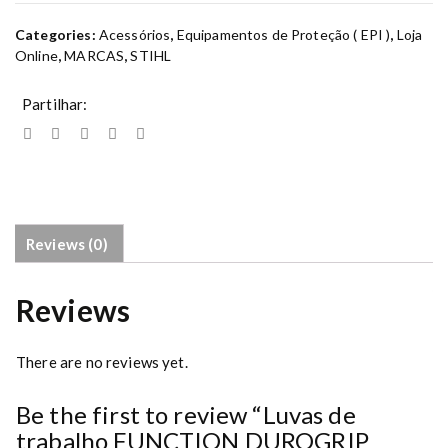
s
d
Categories:
Acessórios
,
Equipamentos de Proteção ( EPI )
,
Loja
e
Online
,
MARCAS
,
STIHL
t
r
Partilhar:
a
b
a
l
h
o
F
Reviews (0)
U
N
Reviews
C
T
I
There are no reviews yet.
O
N
Be the first to review “Luvas de
D
trabalho FUNCTION DUROGRIP
U