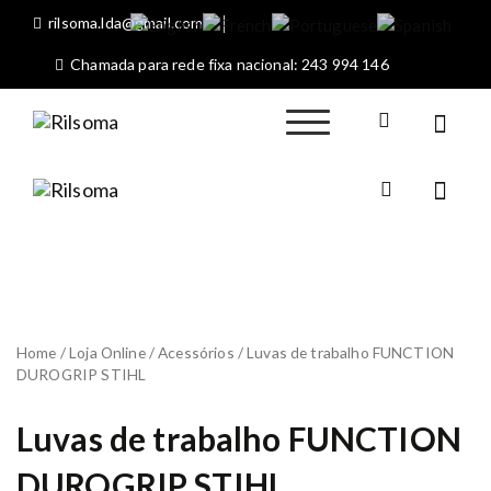
S
rilsoma.lda@gmail.com
k
i
Chamada para rede fixa nacional: 243 994 146
p
t
o
Rilsoma
Sociedade
c
Máquinas
o
Agrícolas de Rio
n
Rilsom
Maior
Sociedade
a
t
Máquinas
e
Agrícolas
n
de Rio
t
Maior
Home
/
Loja Online
/
Acessórios
/ Luvas de trabalho FUNCTION
DUROGRIP STIHL
Luvas de trabalho FUNCTION
DUROGRIP STIHL