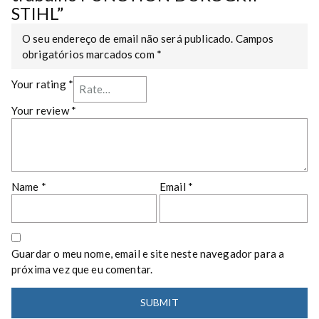
STIHL”
R
O
O seu endereço de email não será publicado.
Campos
G
obrigatórios marcados com
*
R
I
Your rating
*
P
S
Your review
*
T
I
H
L
q
Name
*
Email
*
u
a
n
t
Guardar o meu nome, email e site neste navegador para a
i
próxima vez que eu comentar.
t
y