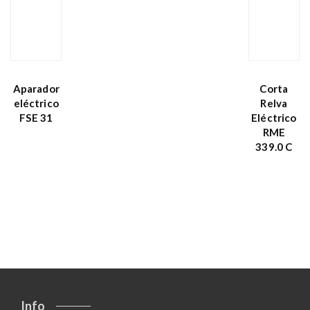
Aparador
Corta
eléctrico
Relva
FSE 31
Eléctrico
RME
339.0 C
Info