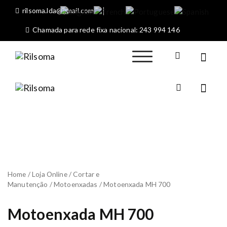
S
rilsoma.lda@gmail.com
k
i
Chamada para rede fixa nacional: 243 994 146
p
t
o
Rilsoma
Sociedade
c
Máquinas
o
Agrícolas de Rio
n
Rilsom
Maior
Sociedade
a
t
Máquinas
e
Agrícolas
n
de Rio
t
Maior
Home
/
Loja Online
/
Cortar e
Manutenção
/
Motoenxadas
/ Motoenxada MH 700
Motoenxada MH 700