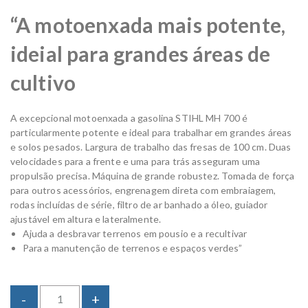
“A motoenxada mais potente,
ideial para grandes áreas de
cultivo
A excepcional motoenxada a gasolina STIHL MH 700 é
particularmente potente e ideal para trabalhar em grandes áreas
e solos pesados. Largura de trabalho das fresas de 100 cm. Duas
velocidades para a frente e uma para trás asseguram uma
propulsão precisa. Máquina de grande robustez. Tomada de força
para outros acessórios, engrenagem direta com embraiagem,
rodas incluídas de série, filtro de ar banhado a óleo, guiador
ajustável em altura e lateralmente.
Ajuda a desbravar terrenos em pousio e a recultivar
Para a manutenção de terrenos e espaços verdes”
M
-
+
o