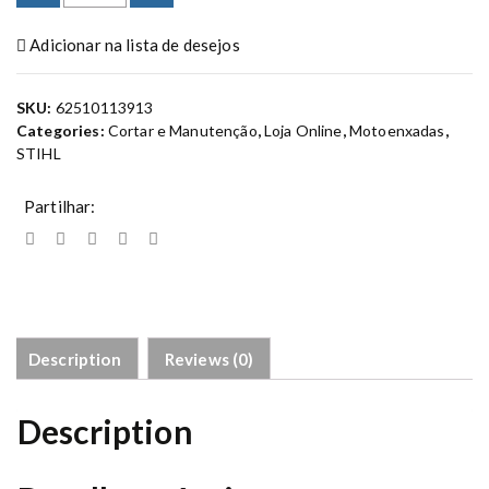
t
Adicionar na lista de desejos
o
e
n
SKU:
62510113913
x
Categories:
Cortar e Manutenção
,
Loja Online
,
Motoenxadas
,
a
STIHL
d
a
Partilhar:
M
H
7
0
0
q
Description
Reviews (0)
u
a
n
Description
t
i
t