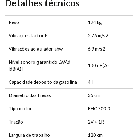
Detalhes técnicos
y
Peso
124 kg
Vibrações factor K
2,76 m/s2
Vibrações ao guiador ahw
6,9 m/s2
Nível sonoro garantido LWAd
100 dB(A)
[dB(A)]
Capacidade depósito da gasolina
4 l
Diâmetro das fresas
36 cm
Tipo motor
EHC 700.0
Tração
2V + 1R
Largura de trabalho
120 cm