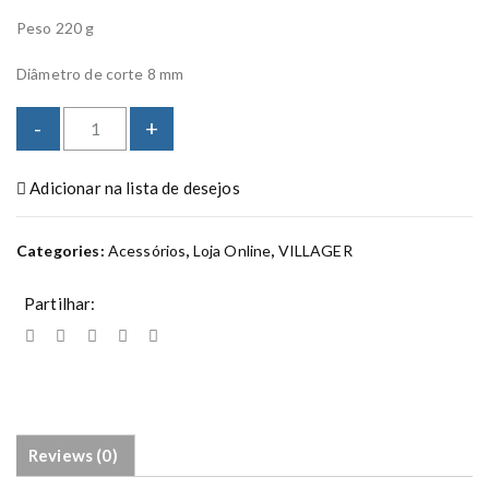
Peso 220 g
Diâmetro de corte 8 mm
T
-
+
e
s
Adicionar na lista de desejos
o
u
r
Categories:
Acessórios
,
Loja Online
,
VILLAGER
a
P
Partilhar:
S
1
0
7
q
u
a
Reviews (0)
n