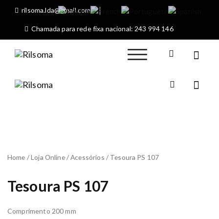
S
rilsoma.lda@gmail.com
k
i
Chamada para rede fixa nacional: 243 994 146
p
t
o
Rilsoma
Sociedade
c
Máquinas
o
Agrícolas de Rio
n
Rilsom
Maior
Sociedade
a
t
Máquinas
e
Agrícolas
n
de Rio
t
Maior
Home
/
Loja Online
/
Acessórios
/ Tesoura PS 107
Tesoura PS 107
Comprimento 200 mm