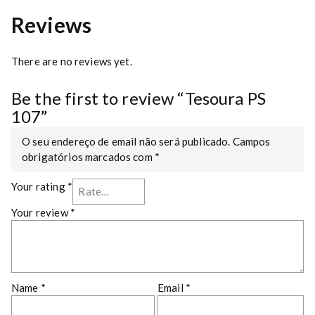
t
Reviews
i
t
y
There are no reviews yet.
Be the first to review “Tesoura PS
107”
O seu endereço de email não será publicado.
Campos
obrigatórios marcados com
*
Your rating
*
Your review
*
Name
*
Email
*