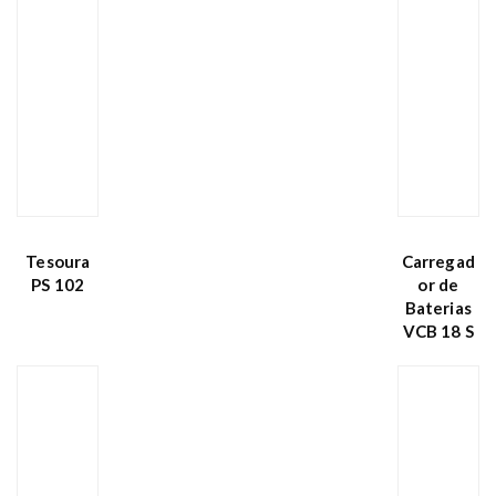
Tesoura
Carregad
PS 102
or de
Baterias
VCB 18 S