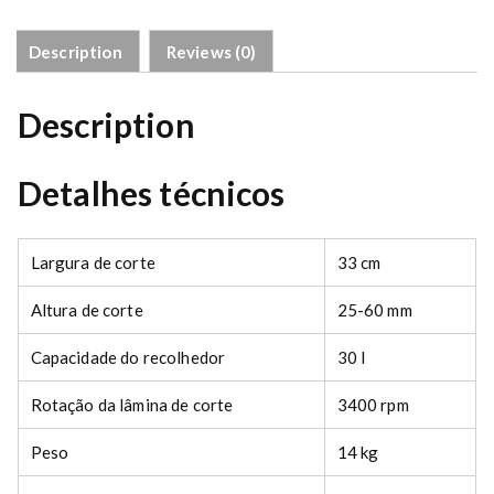
A
K
Description
Reviews (0)
c
o
m
Description
b
a
t
Detalhes técnicos
e
r
i
Largura de corte
33 cm
a
A
Altura de corte
25-60 mm
K
2
Capacidade do recolhedor
30 l
0
e
Rotação da lâmina de corte
3400 rpm
c
a
Peso
14 kg
r
r