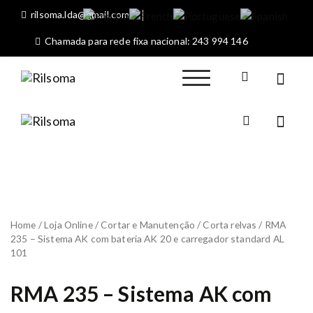
S
rilsoma.lda@gmail.com
k
i
Chamada para rede fixa nacional: 243 994 146
p
t
o
Rilsoma
Sociedade
c
Máquinas
o
Agrícolas de Rio
n
Rilsom
Maior
Sociedade
a
t
Máquinas
e
Agrícolas
n
de Rio
t
Maior
Home
/
Loja Online
/
Cortar e Manutenção
/
Corta relvas
/ RMA
235 – Sistema AK com bateria AK 20 e carregador standard AL
101
RMA 235 – Sistema AK com