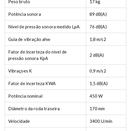
Peso bruto
17 kg
e
g
Potência sonora
89 dB(A)
a
d
Nível de pressão sonora medido LpA
76 dB(A)
o
r
Guia de vibração ahw
1,8 m/s2
s
t
Fator de incerteza do nível de
2 dB(A)
a
pressão sonora KpA
n
d
Vibraçoes K
0,9 m/s2
a
r
Fator de incerteza KWA
1,5 dB(A)
d
A
Potência nominal
450 W
L
1
Diâmetro da roda traseira
170 mm
0
1
Velocidade
3400 U/min
q