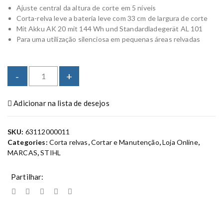
Ajuste central da altura de corte em 5 níveis
Corta-relva leve a bateria leve com 33 cm de largura de corte
Mit Akku AK 20 mit 144 Wh und Standardladegerät AL 101
Para uma utilização silenciosa em pequenas áreas relvadas
R
-
+
M
A
Adicionar na lista de desejos
2
3
5
SKU:
63112000011
-
Categories:
Corta relvas
,
Cortar e Manutenção
,
Loja Online
,
S
MARCAS
,
STIHL
i
s
Partilhar:
t
e
m
a