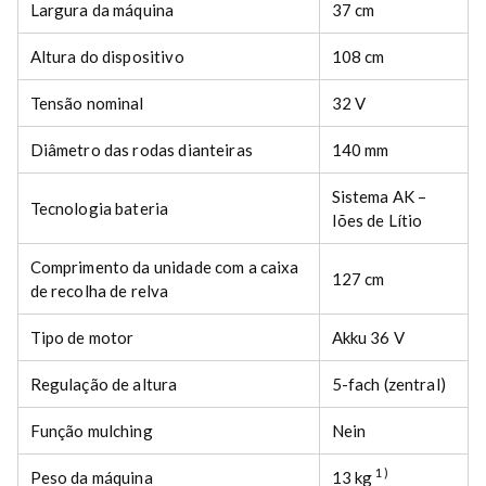
Largura da máquina
37 cm
u
a
Altura do dispositivo
108 cm
n
t
Tensão nominal
32 V
i
t
Diâmetro das rodas dianteiras
140 mm
y
Sistema AK –
Tecnologia bateria
Iões de Lítio
Comprimento da unidade com a caixa
127 cm
de recolha de relva
Tipo de motor
Akku 36 V
Regulação de altura
5-fach (zentral)
Função mulching
Nein
1)
Peso da máquina
13 kg