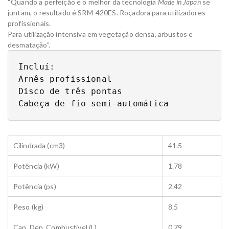
“Quando a perfeição e o melhor da tecnologia
Made in Japan
se
juntam, o resultado é SRM-420ES. Roçadora para utilizadores
profissionais.
Para utilização intensiva em vegetação densa, arbustos e
desmatação”.
Incluí:

Arnês profissional

Disco de três pontas

Cabeça de fio semi-automática
Cilindrada (cm3)
41.5
Potência (kW)
1.78
Potência (ps)
2.42
Peso (kg)
8.5
Cap. Dep. Combustível (L)
0.79