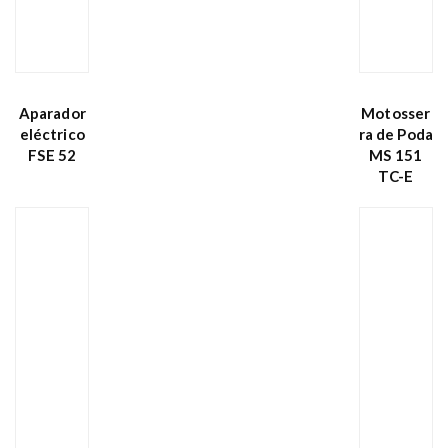
Aparador
Motosser
eléctrico
ra de Poda
FSE 52
MS 151
TC-E