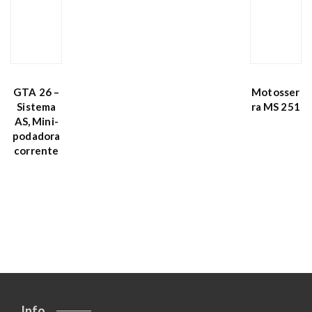
GTA 26 –
Motosser
Sistema
ra MS 251
AS, Mini-
podadora
corrente
Info