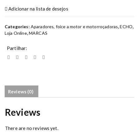
ç
Adicionar na lista de desejos
a
d
o
Categories:
Aparadores, foice a motor e motorroçadoras
,
ECHO
,
r
Loja Online
,
MARCAS
a
S
Partilhar:
R
M
-
4
2
0
E
Reviews (0)
S
q
Reviews
u
a
n
There are no reviews yet.
t