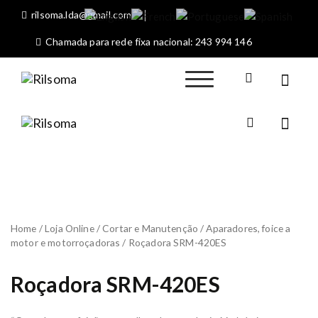
S
rilsoma.lda@gmail.com
k
i
Chamada para rede fixa nacional: 243 994 146
p
t
o
Rilsoma
Sociedade
c
Máquinas
o
Agrícolas de Rio
n
Rilsom
Maior
Sociedade
a
t
Máquinas
e
Agrícolas
n
de Rio
t
Maior
Home
/
Loja Online
/
Cortar e Manutenção
/
Aparadores, foice a
motor e motorroçadoras
/ Roçadora SRM-420ES
Roçadora SRM-420ES