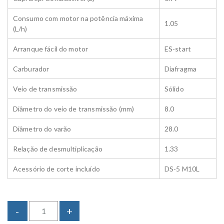
Consumo com motor na potência máxima
1.05
(L/h)
Arranque fácil do motor
ES-start
Carburador
Diafragma
Veio de transmissão
Sólido
Diâmetro do veio de transmissão (mm)
8.0
Diâmetro do varão
28.0
Relação de desmultiplicação
1.33
Acessório de corte incluído
DS-5 M10L
R
-
+
o