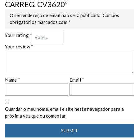
G
CARREG. CV3620”
.
C
O seu endereço de email não será publicado.
Campos
V
obrigatórios marcados com
*
3
Your rating
*
6
2
Your review
*
0
q
u
a
n
Name
*
Email
*
t
i
t
y
Guardar o meu nome, email e site neste navegador para a
próxima vez que eu comentar.