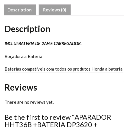
+
B
Description
Reviews (0)
A
T
Description
E
R
I
INCLUI BATERIA DE 2AH E CARREGADOR.
A
D
Roçadora a Bateria
P
3
Baterias compatíveis com todos os produtos Honda a bateria
6
2
Reviews
0
+
C
There are no reviews yet.
A
R
Be the first to review “APARADOR
R
E
HHT36B +BATERIA DP3620 +