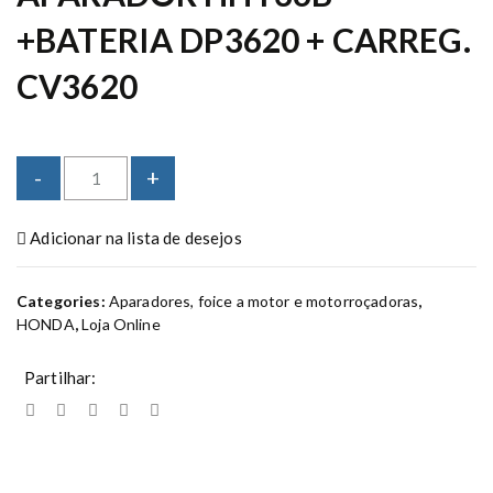
+BATERIA DP3620 + CARREG.
CV3620
A
-
+
P
A
Adicionar na lista de desejos
R
A
D
Categories:
Aparadores, foice a motor e motorroçadoras
,
O
HONDA
,
Loja Online
R
H
Partilhar:
H
T
3
6
B