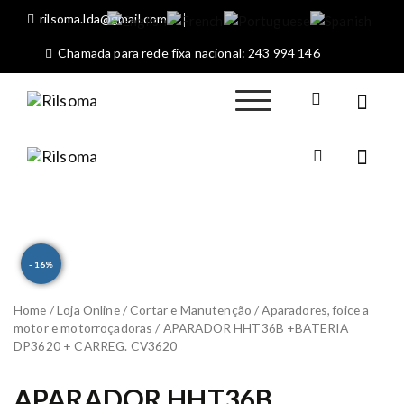
S
rilsoma.lda@gmail.com
k
i
Chamada para rede fixa nacional: 243 994 146
p
t
o
Rilsoma
Sociedade
c
Máquinas
o
Agrícolas de Rio
n
Rilsom
Maior
Sociedade
a
t
Máquinas
e
Agrícolas
n
de Rio
t
Maior
- 16%
Home
/
Loja Online
/
Cortar e Manutenção
/
Aparadores, foice a
motor e motorroçadoras
/ APARADOR HHT36B +BATERIA
DP3620 + CARREG. CV3620
APARADOR HHT36B